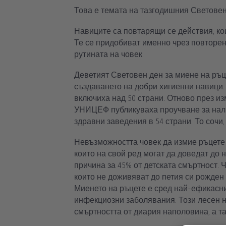
Това е темата на тазгодишния Световен 
Навиците са повтарящи се действия, ко
Те се придобиват именно чрез повторени
рутината на човек.
Деветият Световен ден за миене на ръце
създаването на добри хигиенни навици. П
включиха над 50 страни. Отново през и
УНИЦЕФ публикуваха проучване за нали
здравни заведения в 54 страни. То сочи,
Невъзможността човек да измие ръцете 
които на свой ред могат да доведат до
причина за 45% от детската смъртност. 
които не доживяват до петия си рожден
Миенето на ръцете е сред най-ефикасни
инфекциозни заболявания. Този лесен н
смъртността от диария наполовина, а та