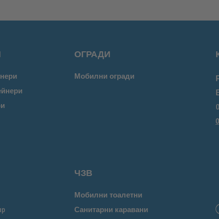
И
ОГРАДИ
нери
Мобилни огради
ейнери
ри
0
0
ЧЗВ
Мобилни тоалетни
up
Санитарни каравани