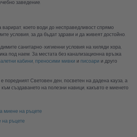
учебно заведение.
 варират, което води до несправедливост спрямо
мите условия, за да бъдат здрави и да живеят достойно.
ходимите санитарно-хигиенни условия на хиляди хора,
ика под наем. За местата без канализационна връзка
алетни кабини
,
преносими мивки
и
писоари
и друго
 е поредният Световен ден, посветен на дадена кауза, а
към създаването на полезни навици, какъвто е миенето
а миене на ръцете
е на ръцете