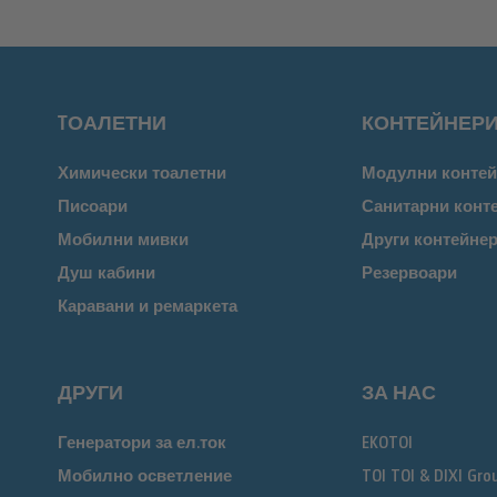
TОАЛЕТНИ
КОНТЕЙНЕР
Химически тоалетни
Модулни контей
Писоари
Санитарни конт
Мобилни мивки
Други контейне
Душ кабини
Резервоари
Каравани и ремаркета
ДРУГИ
ЗА НАС
Генератори за ел.ток
EKOTOI
Мобилно осветление
TOI TOI & DIXI Gro