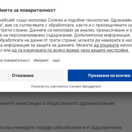
е навик на всеки човек?
а здравето и е животоспасяващо, защото ни предпазва
 приемането на здравословна храна. Важно за
н човек усвоява хранителните вещества, а микробите и
нат в организма ни от ръцете, влияят на усвояването на
тивните инвестиции в общественото здравеопазване.
та на учениците поради заболявания и е задължителна