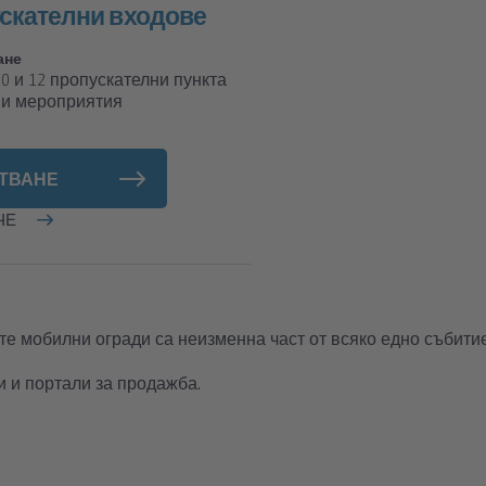
скателни входове
ане
, 10 и 12 пропускателни пункта
ви мероприятия
ТВАНЕ
ЧЕ
те мобилни огради са неизменна част от всяко едно събитие
и и портали за продажба.