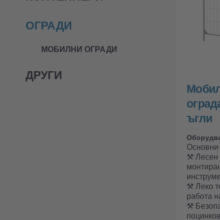
ОГРАДИ
МОБИЛНИ ОГРАДИ
ДРУГИ
Мобил
оград
ъгли
Оборудв
Основни
⚒︎ Лесен
монтира
инструме
⚒︎ Леко 
работа н
⚒︎ Безоп
поцинко