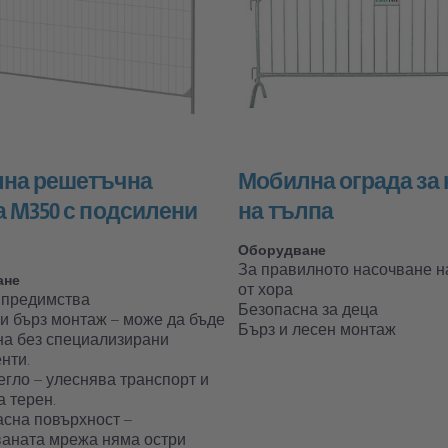
на решетъчна
Мобилна ограда за 
а M350 с подсилени
на тълпа
Оборудване
За правилното насочване н
ане
от хора
 предимства
Безопасна за деца
 и бърз монтаж – може да бъде
Бърз и лесен монтаж
на без специализирани
нти.
тегло – улеснява транспорт и
а терен.
асна повърхност –
ваната мрежа няма остри