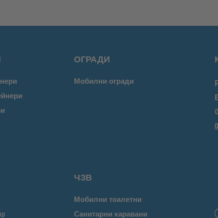
И
ОГРАДИ
нери
Мобилни огради
ейнери
ри
0
0
ЧЗВ
Мобилни тоалетни
up
Санитарни каравани