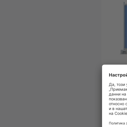
Мобил
Оборудв
Оградно
Стабилна
висока в
Стандар