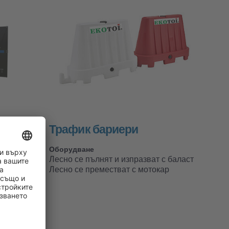
контрол
Трафик бариери
Оборудване
Лесно се пълнят и изпразват с баласт
Лесно се преместват с мотокар
елен