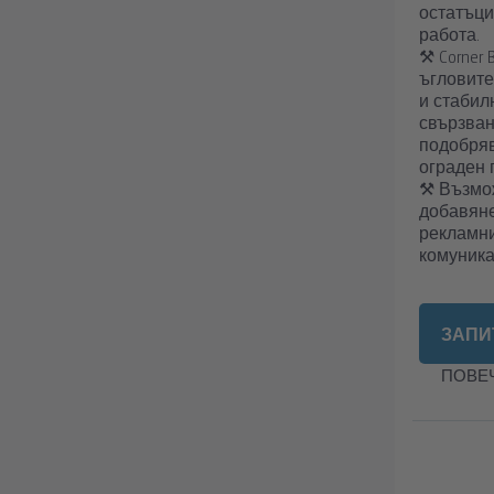
остатъци
работа.
⚒︎ Corner 
ъгловите
и стабил
свързван
подобряв
ограден 
⚒︎ Възмо
добавяне
рекламни
комуника
ЗАПИ
ПОВЕ