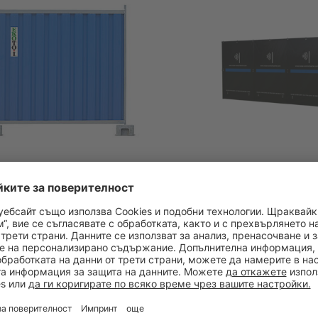
на плътна ограда
Мобилна ограда за 
на шума
ане
 платно
Оборудване
 основа - стандартна, тип „за
Намалява шума с до 32,8 dB
идимост” и бетонова
Лесен монтаж
тна свързваща клема
Огнеупорен материал
Устойчива на вандализъм
Подходяща за всеки строит
проект