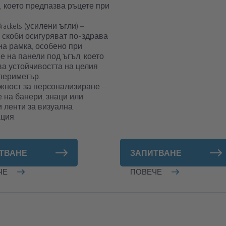
, което предпазва ръцете при
Brackets (усилени ъгли) –
 скоби осигуряват по-здрава
на рамка, особено при
е на панели под ъгъл, което
а устойчивостта на целия
периметър.
жност за персонализиране –
 на банери, знаци или
 ленти за визуална
ция.
ТВАНЕ
ЗАПИТВАНЕ
ЧЕ
ПОВЕЧЕ