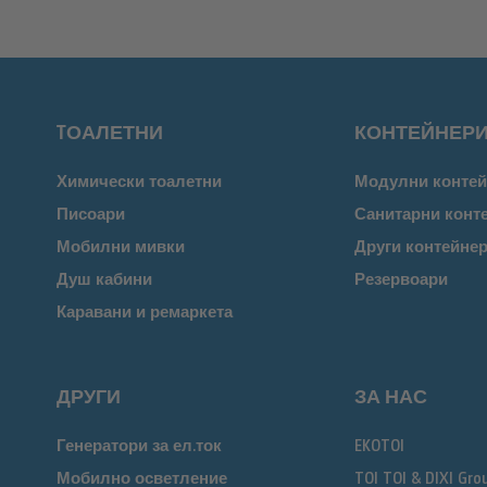
TОАЛЕТНИ
КОНТЕЙНЕР
Химически тоалетни
Модулни контей
Писоари
Санитарни конт
Мобилни мивки
Други контейне
Душ кабини
Резервоари
Каравани и ремаркета
ДРУГИ
ЗА НАС
Генератори за ел.ток
EKOTOI
Мобилно осветление
TOI TOI & DIXI Gro