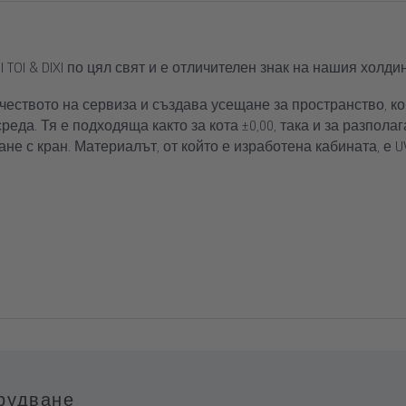
Диспенсър де
на вода с вградена
Диспенсър за 
TOI & DIXI по цял свят и е отличителен знак на нашия холдин
не позволява
чеството на сервиза и създава усещане за пространство, ко
еда. Тя е подходяща както за кота ±0,00, така и за разпола
е с кран. Материалът, от който е изработена кабината, е U
рудване