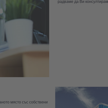
радваме да Ви консултирам
ното място със собствени