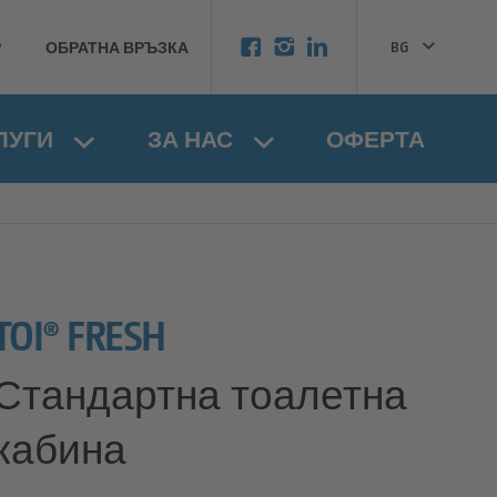
BG
Р
ОБРАТНА ВРЪЗКА
EN
ЛУГИ
ЗА НАС
ОФЕРТА
TOI® FRESH
Стандартна тоалетна
кабина