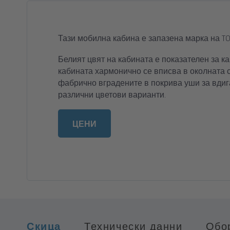
Тегло:
106 кг
Скоби за повдигане с кран
Резервоар:
250 л, затворен за отпад
Вградена ключалка
Тази мобилна кабина е запазена марка на TOI 
двойна вентилация
Устойчиво подово покритие, което 
Белият цвят на кабината е показателен за ка
кабината хармонично се вписва в околната ср
подхлъзване
фабрично вградените в покрива уши за вдиган
Обозначение “Мъже/ Жени”
различни цветови варианти.
Знак “Заето”
ЦЕНИ
Скица
Технически данни
Обо