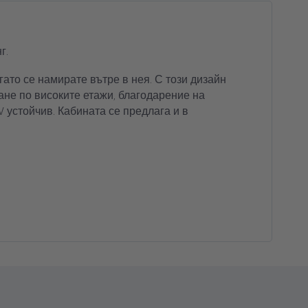
зинфектант
кърпи за ръце
г.
гато се намирате вътре в нея. С този дизайн
гане по високите етажи, благодарение на
V устойчив. Кабината се предлага и в