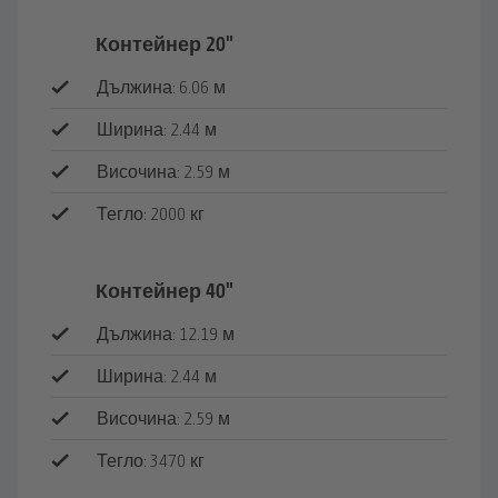
Контейнер 20"
Дължина: 6.06 м
Ширина: 2.44 м
Височина: 2.59 м
Тегло: 2000 кг
Опции
Соларна батерия
Контейнер 40"
Мебели
Дължина: 12.19 м
Радиатор
Ширина: 2.44 м
Закачалка
Височина: 2.59 м
Климатик
Тегло: 3470 кг
Кош