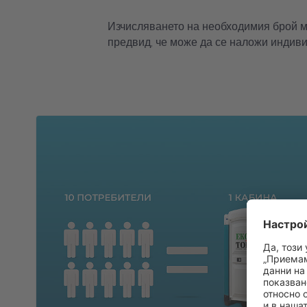
Изчисляването на необходимия брой м
предвид, че може да се наложи индив