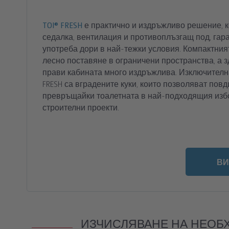
TOI® FRESH
е практично и издръжливо решение, к
седалка, вентилация и противоплъзгащ под, га
употреба дори в най-тежки условия. Компактния
лесно поставяне в ограничени пространства, а 
прави кабината много издръжлива. Изключителна
FRESH са вградените куки, които позволяват повд
превръщайки тоалетната в най-подходящия изб
строителни проекти.
ВИ
ИЗЧИСЛЯВАНЕ НА НЕОБ