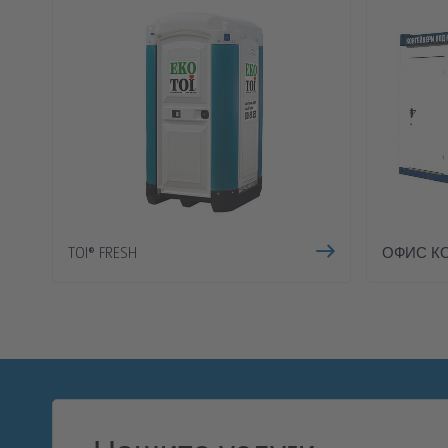
TOI® FRESH
ОФИС К