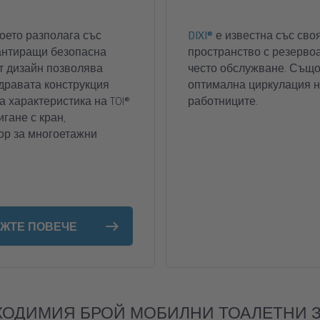
оето разполага със
DIXI®
е известна със сво
рантиращи безопасна
пространство с резервоа
т дизайн позволява
често обслужване. Също
здравата конструкция
оптимална циркулация н
 характеристика на TOI®
работниците.
игане с кран,
ор за многоетажни
ЖТЕ ПОВЕЧЕ
ХОДИМИЯ БРОЙ МОБИЛНИ ТОАЛЕТНИ З