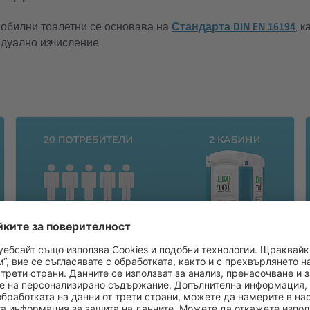
обилни тоалетни се основава на
Стандарта DIN EN 16194
, 
идуално изчисление.