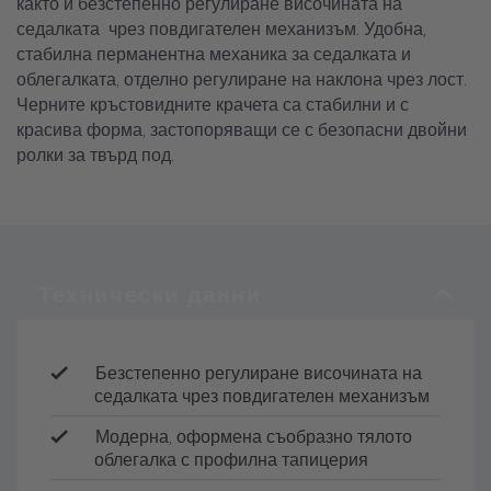
както и безстепенно регулиране височината на
седалката чрез повдигателен механизъм. Удобна,
стабилна перманентна механика за седалката и
облегалката, отделно регулиране на наклона чрез лост.
Черните кръстовидните крачета са стабилни и с
красива форма, застопоряващи се с безопасни двойни
ролки за твърд под.
Безстепенно регулиране височината на
седалката чрез повдигателен механизъм
Модерна, оформена съобразно тялото
облегалка с профилна тапицерия