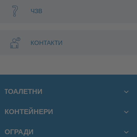
ЧЗВ
КОНТАКТИ
TОАЛЕТНИ
Химически тоалетни
КОНТЕЙНЕРИ
Писоари
Модулни контейнери
Мобилни мивки
ОГРАДИ