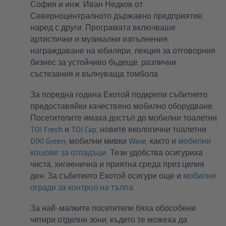
София и инж. Иван Недков от
Северноцентралното държавно предприятие,
наред с други. Програмата включваше
артистични и музикални изпълнения,
награждаване на юбиляри, лекция за отговорния
бизнес за устойчиво бъдеще, различни
състезания и вълнуваща томбола.
За поредна година Екотой подкрепи събитието,
предоставяйки качествено мобилно оборудване.
Посетителите имаха достъп до мобилни тоалетни
TOI Fresh
и
TOI Cap
, новите екологични тоалетни
DIXI Green
, мобилни мивки
Wave
, както и
мобилни
кошове за отпадъци
. Тези удобства осигуриха
чиста, хигиенична и приятна среда през целия
ден. За събитието Екотой осигури още и
мобилни
огради за контрол на тълпа
.
За най-малките посетители бяха обособени
четири отделни зони, където те можеха да