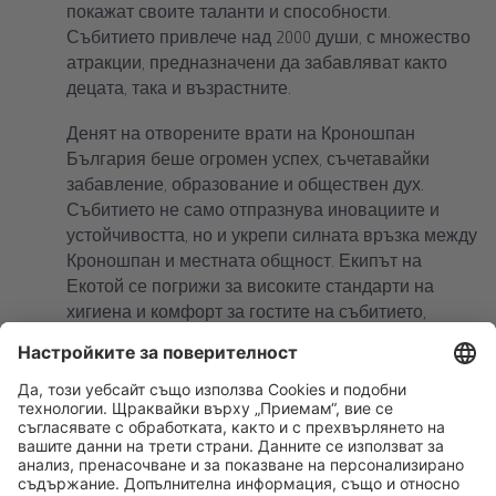
покажат своите таланти и способности.
Събитието привлече над 2000 души, с множество
атракции, предназначени да забавляват както
децата, така и възрастните.
Денят на отворените врати на Кроношпан
България беше огромен успех, съчетавайки
забавление, образование и обществен дух.
Събитието не само отпразнува иновациите и
устойчивостта, но и укрепи силната връзка между
Кроношпан и местната общност. Екипът на
Екотой се погрижи за високите стандарти на
хигиена и комфорт за гостите на събитието,
поставяйки високи стандарти за бъдещи
мероприятия.