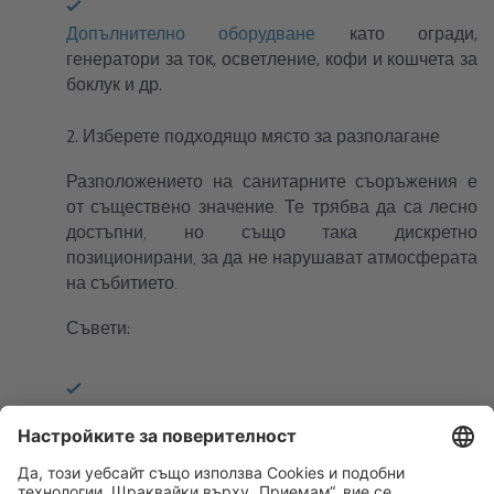
Допълнително оборудване
като огради,
генератори за ток, осветление, кофи и кошчета за
боклук и др.
2. Изберете подходящо място за разполагане
Разположението на санитарните съоръжения е
от съществено значение. Те трябва да са лесно
достъпни, но също така дискретно
позиционирани, за да не нарушават атмосферата
на събитието.
Съвети:
Поставете тоалетните на различни ключови точки
около терена, в близост до основния човекопоток,
в
както и на удобно за обслужване и почистване
място.