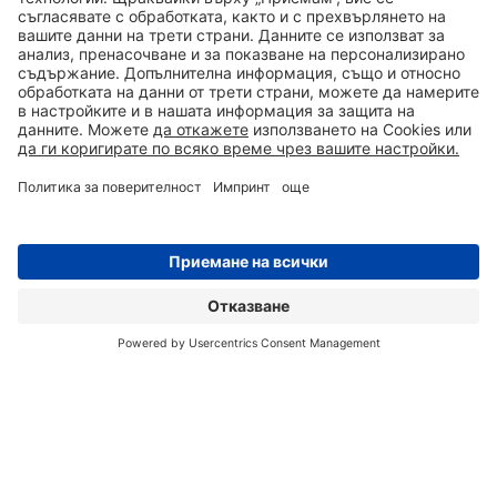
Уверете се, че има добро осветление около тях,
особено ако събитието продължава през нощта.
Осигурете твърда и равна повърхност за
стабилно разполагане на кабините.
Поставете указателни табели, стикери, или друга
маркировка, която да улесни гостите на
събитието да стигнат до санитарното
0700 50 350
ЗАПИТВАНЕ
АДРЕС
оборудване.
3. Обърнете внимание на хигиената
За да гарантирате отлична хигиена, е важно да