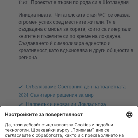
Trust“. Проектът е първи по рода си в Шотландия.
Инициативата „Читателската стая WC“ се оказва
огромен успех сред местните жители. Тя е
създадена с мисъл за хората, които са изчерпали
книгите и пъзелите си по време на локдауна.
Създаването ѝ символизира единство и
креативност, като вдъхновява и други общности в
региона.
Отбелязваме Световния ден на тоалетната
2024: Санитарни решения за мир
Напредък и иновации: Докладът за
устойчивост на TOI TOI & DIXI за 2023 г.
Топ 10 съвета за пътуване без пластмаса за
устойчиви приключения