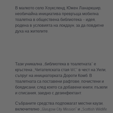
В малкото село Хоуксленд, Южен Ланаркшир,
необичайна инициатива превръща мобилна
тоалетна в обществена библиотека – идея,
родена в условията на локдаун, за да повдигне
духа на жителите.
Тази уникална „библиотека в тоалетната“ е
кръстена „Читателската стая WC“ в чест на Уили,
съпруг на инициаторката Дороти Комб. В
тоалетната са поставени рафтове, почистени и
боядисани, след което са добавени книги, пъзели
и списания, заедно с дезинфектант.
Събраните средства подпомагат местни каузи,
включително „Glasgow City Mission“ и „Scottish Wildlife