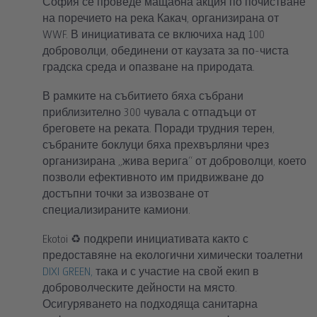
София се проведе мащабна акция по почистване
на поречието на река Какач, организирана от
WWF. В инициативата се включиха над 100
доброволци, обединени от каузата за по-чиста
градска среда и опазване на природата.
В рамките на събитието бяха събрани
приблизително 300 чувала с отпадъци от
бреговете на реката. Поради трудния терен,
събраните боклуци бяха прехвърляни чрез
организирана „жива верига“ от доброволци, което
позволи ефективното им придвижване до
достъпни точки за извозване от
специализираните камиони.
Ekotoi ♻️ подкрепи инициативата както с
предоставяне на екологични химически тоалетни
DIXI GREEN,
така и с участие на свой екип в
доброволческите дейности на място.
Осигуряването на подходяща санитарна