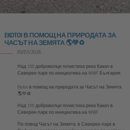
Почистване на река Какач в Северен парк за Часът на
Земята. WWF България и Ekotoi
EKOTOI В ПОМОЩ НА ПРИРОДАТА ЗА
ЧАСЪТ НА ЗЕМЯТА 🌎💚♻️
30/03/2026
Над 100 доброволци почистиха река Какач в
Северен парк по инициатива на WWF България
Ekotoi в помощ на природата за Часът на Земята
🌎💚♻️
Над 100 доброволци почистиха река Какач в
Северен парк по инициатива на WWF
По повод Часът на Земята, в Северен парк в