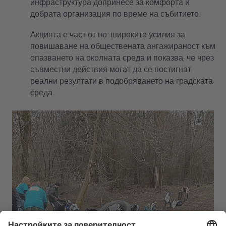
инфраструктура допринесе за комфорта и
добрата организация по време на събитието.
Акцията е част от по-широките усилия за
повишаване на обществената ангажираност към
опазването на околната среда и показва, че чрез
съвместни действия могат да се постигнат
реални резултати в подобряването на градската
среда.