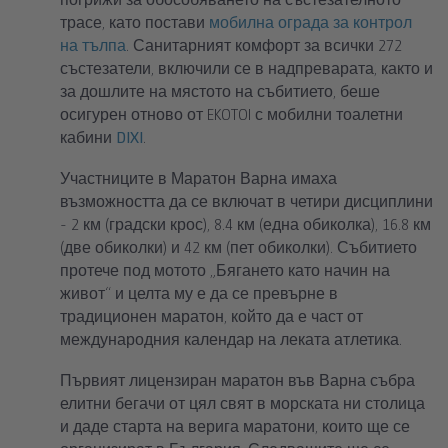
трасе, като постави
мобилна ограда за контрол
на тълпа
. Санитарният комфорт за всички 272
състезатели, включили се в надпреварата, както и
за дошлите на мястото на събитието, беше
осигурен отново от EKOTOI с мобилни тоалетни
кабини
DIXI
.
Участниците в Маратон Варна имаха
възможността да се включат в четири дисциплини
- 2 км (градски крос), 8.4 км (една обиколка), 16.8 км
(две обиколки) и 42 км (пет обиколки). Събитието
протече под мотото „Бягането като начин на
живот“ и целта му е да се превърне в
традиционен маратон, който да е част от
международния календар на леката атлетика.
Първият лицензиран маратон във Варна събра
елитни бегачи от цял свят в морската ни столица
и даде старта на верига маратони, които ще се