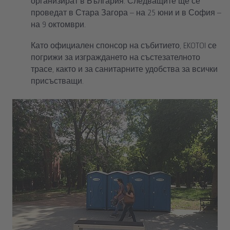
организират в България. Следващите ще се
проведат в Стара Загора – на 25 юни и в София –
на 9 октомври.
Като официален спонсор на събитието, EKOTOI се
погрижи за изграждането на състезателното
трасе, както и за санитарните удобства за всички
присъстващи.