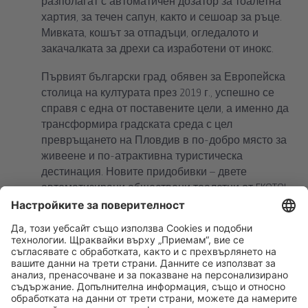
разполагат с автоматичен дозатор за тоалетна
хартия, за течен сапун, както и сешоар за ръце.
Мивката, кошът за отпадъци, огледалото и
закачалката за дрехи са изработени от инокс.
Първият български град, обявен за Европейска
столица на културата през 2019 г., успешно се
справя с една от поставените цели, а именно да
трансформира градската среда с цел
превръщането на Пловдив в по-добро място за
живеене и по-атрактивна туристическа
дестинация. Новите придобивки – двете
автоматизирани обществени тоалетни от EKOTOI,
ще допринесат за осъвременяването и
модернизирането на един от най-старите
градове в Европа.