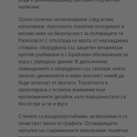
налягане.
Освен отлично хигиенизиране след всяко
използване, луксозните тоалетни осигуряват и
високо ниво на безопасност за ползващите ги.
Разполагат с плъзгаща се врата от неръждаема
стомана, оборудвана със защитен механизъм
против разбиване и с Брайлови обозначения за
хора с увредено зрение. В допълнение,
помещението е оборудвано със сензори, които
засичат движението и няма опасност някой да
бъде затиснат от вратата. Тоалетната е
проектирана с особено внимание към
ергономичните детайли, като повърхностите са
без остри ъгли и фуги.
Стените са вандалоустойчиви, незапалими и се
почистват лесно от графити. Отговарящите
напълно на съвременните изисквания тоалетни