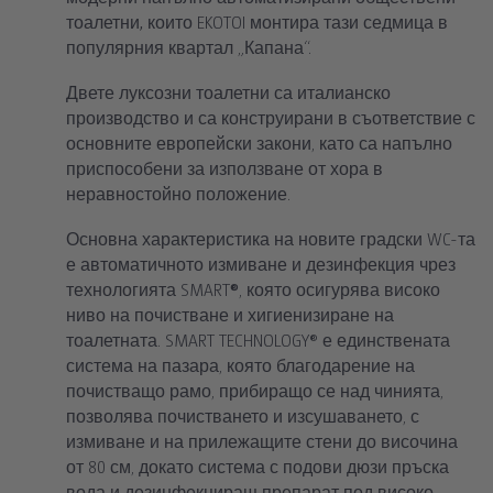
тоалетни
,
които EKOTOI монтира тази седмица в
популярния квартал „Капана“.
Двете луксозни тоалетни са италианско
производство и са конструирани в съответствие с
основните европейски закони, като са напълно
приспособени за използване от хора в
неравностойно положение.
Основна характеристика на новите градски WC-та
е автоматичното измиване и дезинфекция чрез
технологията SMART
®
, която осигурява високо
ниво на почистване и хигиенизиране на
тоалетната. SMART TECHNOLOGY®
е единствената
система на пазара, която благодарение на
почистващо рамо, прибиращо се над чинията,
позволява почистването и изсушаването, с
измиване и на прилежащите стени до височина
от 80 см, докато система с подови дюзи пръска
вода и дезинфекциращ препарат под високо