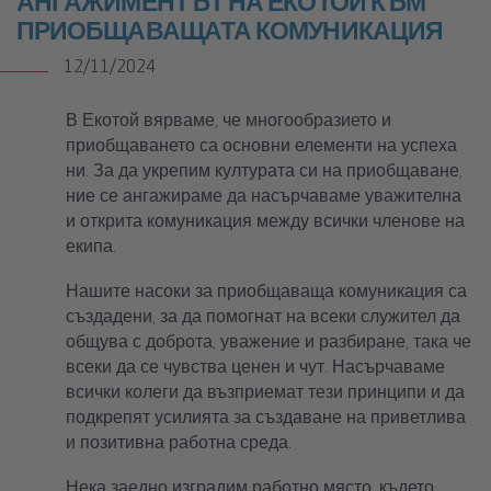
АНГАЖИМЕНТЪТ НА ЕКОТОЙ КЪМ
ПРИОБЩАВАЩАТА КОМУНИКАЦИЯ
12/11/2024
В Екотой вярваме, че многообразието и
приобщаването са основни елементи на успеха
ни. За да укрепим културата си на приобщаване,
ние се ангажираме да насърчаваме уважителна
и открита комуникация между всички членове на
екипа.
Нашите насоки за приобщаваща комуникация са
създадени, за да помогнат на всеки служител да
общува с доброта, уважение и разбиране, така че
всеки да се чувства ценен и чут. Насърчаваме
всички колеги да възприемат тези принципи и да
подкрепят усилията за създаване на приветлива
и позитивна работна среда.
Нека заедно изградим работно място, където